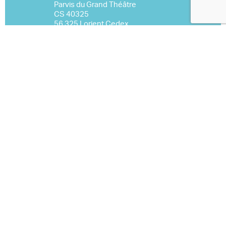
Parvis du Grand Théâtre
CS 40325
56 325 Lorient Cedex
02 97 02 22 70
Nous contacter
Espace Pro
Mentions légales
Marchés publics
S’inscrire à la newsletter
Événementiel
À télécharger
Nous rejoindre
Production