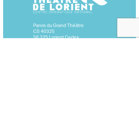
Parvis du Grand Théâtre
CS 40325
56 325 Lorient Cedex
02 97 02 22 70
Nous contacter
Espace Pro
Mentions légales
Marchés publics
S’inscrire à la newsletter
Événementiel
À télécharger
Nous rejoindre