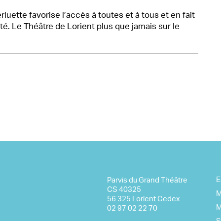
uette favorise l’accès à toutes et à tous et en fait
té. Le Théâtre de Lorient plus que jamais sur le
E
Parvis du Grand Théâtre
CS 40325
M
56 325 Lorient Cedex
M
02 97 02 22 70