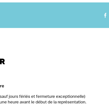
Nous rejoindre
Visite virtuelle
R
tre
sauf jours fériés et fermeture exceptionnelle)
une heure avant le début de la représentation.