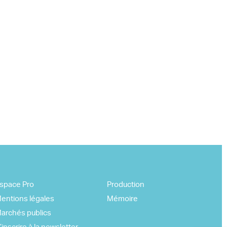
space Pro
Production
entions légales
Mémoire
archés publics