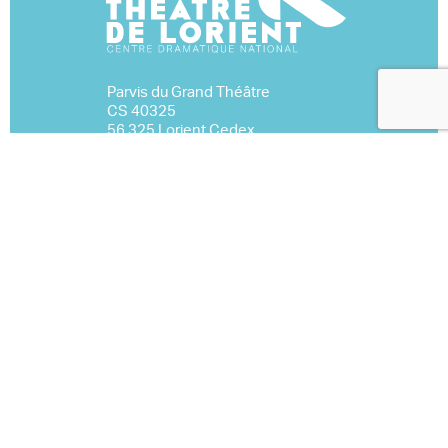
Parvis du Grand Théâtre
CS 40325
56 325 Lorient Cedex
02 97 02 22 70
Nous contacter
Espace Pro
Mentions légales
Marchés publics
S’inscrire à la newsletter
Événementiel
À télécharger
Nous rejoindre