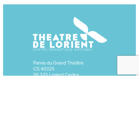
Parvis du Grand Théâtre
CS 40325
56 325 Lorient Cedex
02 97 02 22 70
Nous contacter
Espace Pro
Mentions légales
Marchés publics