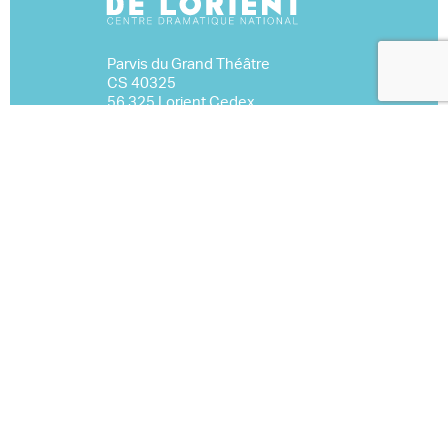
Parvis du Grand Théâtre
CS 40325
56 325 Lorient Cedex
02 97 02 22 70
Nous contacter
Espace Pro
Mentions légales
Marchés publics
S’inscrire à la newsletter
Événementiel
À télécharger
Nous rejoindre