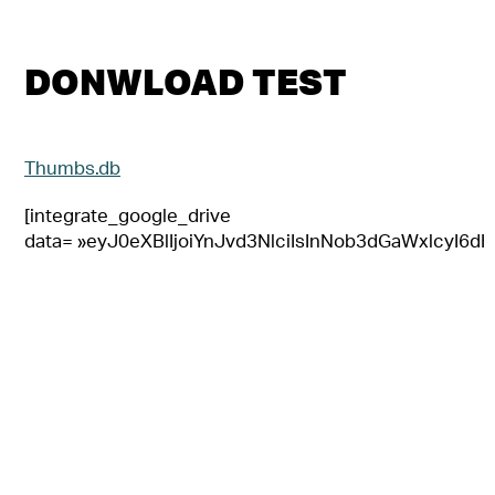
DONWLOAD TEST
Thumbs.db
[integrate_google_drive
data= »eyJ0eXBlIjoiYnJvd3NlciIsInNob3dGaWxlc