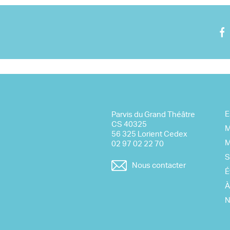
Nous rejoindre
Visite virtuelle
E
Parvis du Grand Théâtre
CS 40325
M
56 325 Lorient Cedex
M
02 97 02 22 70
S
Nous contacter
É
À
N