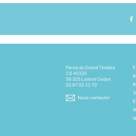
Nous rejoindre
Visite virtuelle
E
Parvis du Grand Théâtre
CS 40325
M
56 325 Lorient Cedex
M
02 97 02 22 70
S
Nous contacter
É
À
N