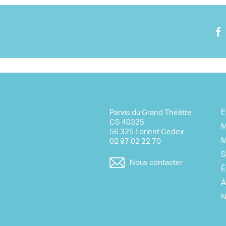
Nous rejoindre
Visite virtuelle
E
Parvis du Grand Théâtre
CS 40325
M
56 325 Lorient Cedex
M
02 97 02 22 70
S
Nous contacter
É
À
N