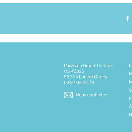
Nous rejoindre
Visite virtuelle
E
Parvis du Grand Théâtre
CS 40325
M
56 325 Lorient Cedex
M
02 97 02 22 70
S
Nous contacter
É
À
N