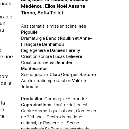
euses
Médénou, Elios Noël Assane
Timbo, Sofia Teillet
arable,
’un
Assistanat à la mise en scène
Inès
 au
Pigoulié
Dramaturgie
Benoit Roullin
et
Anne-
Françoise Benhamou
e
Régie générale
Damien Farelly
ne une
Création sonore
Lucas Lelièvre
Création lumières
Jennifer
Montesantos
Scénographie
Clara Georges Sartorio
adre
Administration/production
Valérie
 de la
Teboulle
Production
Compagnie Alexandre
 la
Coproductions
Théâtre de Lorient –
En
Centre drama-tique national, Comédien
une
de Béthune – Centre dramatique
national, La Passerelle – Scène