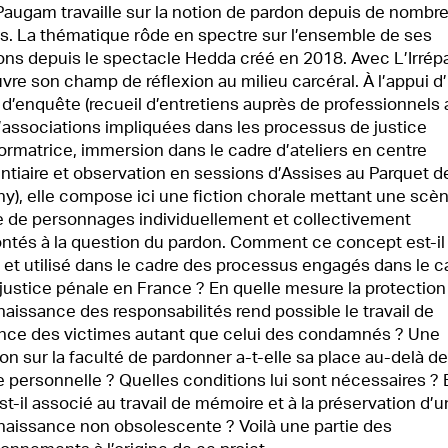
augam travaille sur la notion de pardon depuis de nombr
s. La thématique rôde en spectre sur l’ensemble de ses
ions depuis le spectacle Hedda créé en 2018. Avec L’Irrép
uvre son champ de réflexion au milieu carcéral. À l’appui d
l d’enquête (recueil d’entretiens auprès de professionnels
’associations impliquées dans les processus de justice
ormatrice, immersion dans le cadre d’ateliers en centre
entiaire et observation en sessions d’Assises au Parquet d
y), elle compose ici une fiction chorale mettant une scè
e de personnages individuellement et collectivement
ntés à la question du pardon. Comment ce concept est-il
 et utilisé dans le cadre des processus engagés dans le c
justice pénale en France ? En quelle mesure la protection
aissance des responsabilités rend possible le travail de
ience des victimes autant que celui des condamnés ? Une
xion sur la faculté de pardonner a-t-elle sa place au-delà de
e personnelle ? Quelles conditions lui sont nécessaires ? 
st-il associé au travail de mémoire et à la préservation d’
aissance non obsolescente ? Voilà une partie des