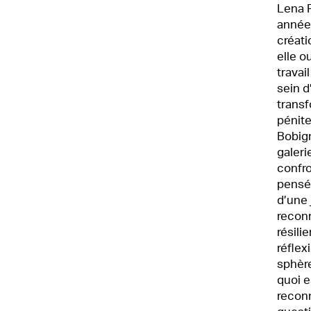
Lena P
année
créat
elle o
travai
sein d
transf
pénit
Bobign
galeri
confro
pensé
d’une 
reconn
résil
réfle
sphèr
quoi e
reconn