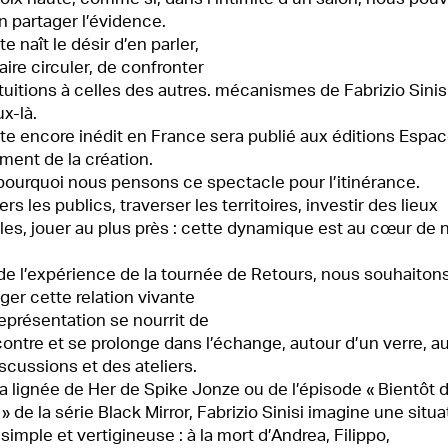
en partager l’évidence.
ite naît le désir d’en parler,
faire circuler, de confronter
tuitions à celles des autres. mécanismes de Fabrizio Sinis
x-là.
te encore inédit en France sera publié aux éditions Espa
ent de la création.
pourquoi nous pensons ce spectacle pour l’itinérance.
vers les publics, traverser les territoires, investir des lieux
les, jouer au plus près : cette dynamique est au cœur de 
de l’expérience de la tournée de Retours, nous souhaiton
ger cette relation vivante
 représentation se nourrit de
contre et se prolonge dans l’échange, autour d’un verre, au 
scussions et des ateliers.
a lignée de Her de Spike Jonze ou de l’épisode « Bientôt 
 » de la série Black Mirror, Fabrizio Sinisi imagine une situat
s simple et vertigineuse : à la mort d’Andrea, Filippo,