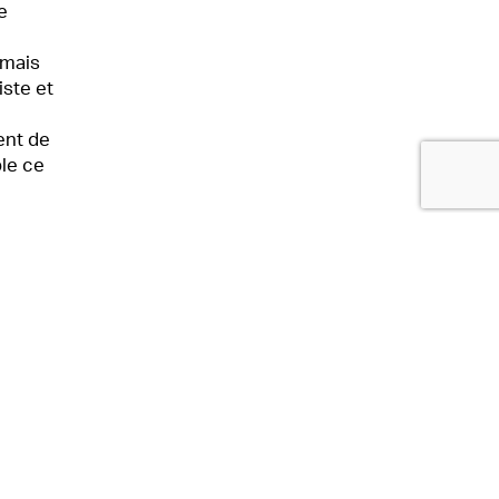
e
 mais
iste et
ent de
ble ce
et à