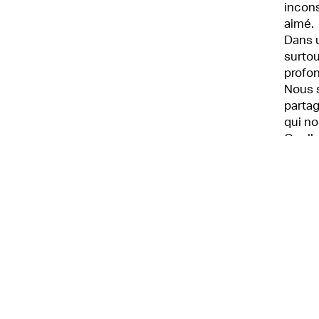
incons
aimé.
Dans u
surtou
profo
Nous 
partag
qui no
Quelle
En cre
ce qui