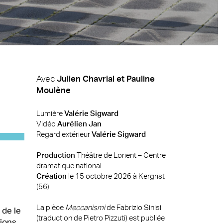
Avec
Julien Chavrial et Pauline
Moulène
Lumière
Valérie Sigward
Vidéo
Aurélien Jan
Regard extérieur
Valérie Sigward
Production
Théâtre de Lorient – Centre
dramatique national
Création
le 15 octobre 2026 à Kergrist
(56)
La pièce
Meccanismi
de Fabrizio Sinisi
 de le
(traduction de Pietro Pizzuti) est publiée
vions