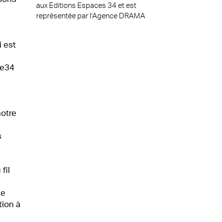
aux Editions Espaces 34 et
est
représentée par l’Agence
DRAMA
i est
ce34
notre
s
fil
de
ion à