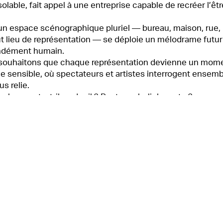
olable, fait appel à une entreprise capable de recréer l’êtr
n espace scénographique pluriel — bureau, maison, rue,
t lieu de représentation — se déploie un mélodrame futur
ndément humain.
souhaitons que chaque représentation devienne un mom
e sensible, où spectateurs et artistes interrogent ensem
us relie.
 place reste-t-il au deuil ? Peut-on abolir la perte ?
ux, la pièce nous confronte à notre rapport à la disparition 
 fonde, encore, notre humanité.