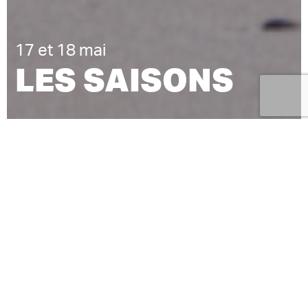
17 et 18 mai
LES SAISONS
LUCIE VÉROT SOLAURE
TEXTE
PIERRE-
CONCEPTION
ALEXANDRE CULO ET IRÈNE LE
GOUÉ
FIONA HAMONIC
MISE EN SCÈNE
SÉRIE THÉÂTRALE