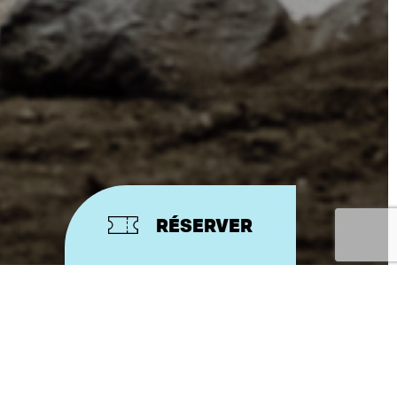
RÉSERVER
N
Avec
David Geselson, Adeline
Guillot, Marina Keltchewsky,
Laure Mathis, Elios Noël, Peter
De Graef, Valentin Mussou