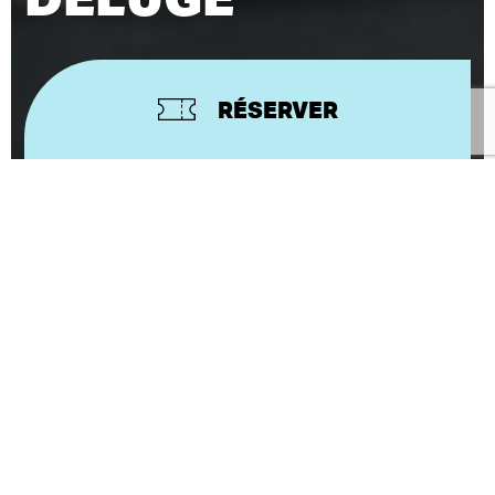
RÉSERVER
CONCEPTION ET MISE EN SCÈNE
(LA)HORDE – MARINE BRUTTI,
JONATHAN DEBROUWER,
ARTHUR HAREL
(LA)HORDE
CHORÉGRAPHIE
Le Théâtre de Lorient poursuit sa collaboration
fidèle et engagée avec le Ballet national de