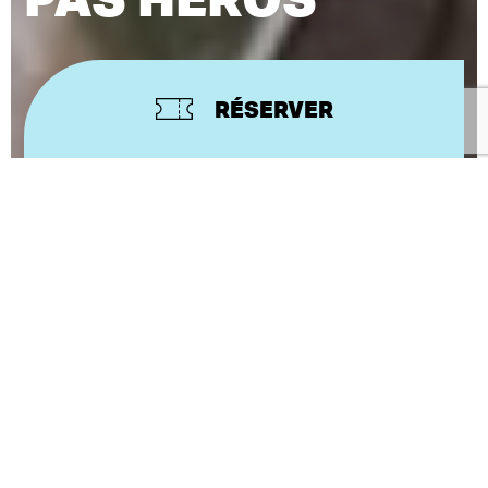
RÉSERVER
MAGALI MOUGEL
TEXTE
JULIE GUICHARD
MISE EN SCÈNE
Chacun nous raconte son histoire respective,
chacun à sa manière. Leïli aime les chaussures de
rando montantes, les K-way de compète, les
Eastpak et « roule ma poule ». De son côté, Nils
aime les choses petites, les bêtes petites, les
miettes petites les histoires petites, mais il préfère