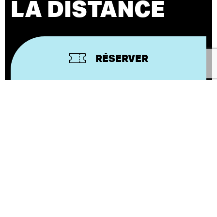
LA DISTANCE
RÉSERVER
TIAGO
TEXTE ET MISE EN SCÈNE
RODRIGUES
En 2077, l’humanité est partagée entre une Terre
devenue précaire et Mars, refuge d’une partie de la
population. Sur un plateau tournant symbolisant
ces deux mondes, un père et sa fille tentent de
maintenir un lien à très longue distance : plus de