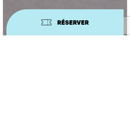
RÉSERVER
CONCEPTION ET INTERPRÉTATION
SOPHIE BERGER
IMMERSION AU CŒUR DE L’AÉROPORT POUR UN
EMBARQUEMENT SONORE
D’Olivier et Yvonne, jeunes mariés morts dans un
accident d’avion en 1976, leur nièce Alice n’a
jamais rien su. Devenue réalisatrice son, elle se
lance dans une recherche qui la mène à