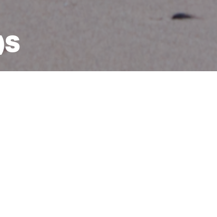
)S
AMALIA SALLE
RÉGRAPHIE
D LE HIP-HOP RENCONTRE VIVALDI
régraphe Amalia Salle a choisi la force de cinq danseuses
rgie du hip-hop combinée à la danse contemporaine pour 
ffranchi(e)s
. Portée par
Les Quatre Saisons
de Vivaldi, Am
 crée une rencontre au sommet entre musique et chorégra
el à réveiller les êtres que nous sommes. Affranchi(e)s !