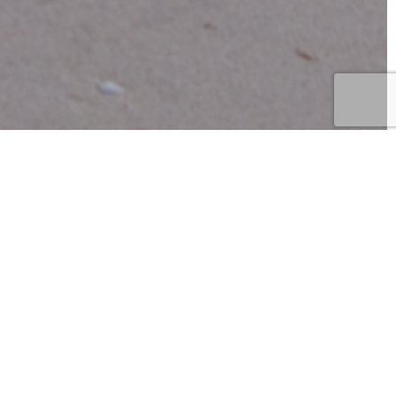
Avec
Marion Agosta, Philippine
Dinelli, Mat Ieva, Tessa Egger,
Clémence Rionda
Gratuit – Entrée libre
 et
donner
alia
phie.