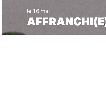
le 16 mai
AFFRANCHI(E
DANSE
CHO
ven. 16 mai 2025 à 14 h 30 et 20 h
30 | Parvis du Grand Théâtre
QUAN
1 h
Durée
La cho
l’éne
vie à
A
Salle
Un app