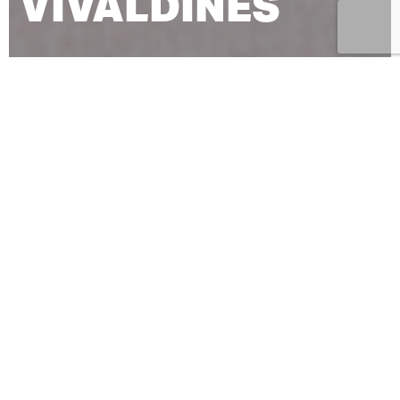
VIVALDINES
AMALIA SALLE
CHORÉGRAPHIE
LES QUATRE SAISONS
MUSIQUE
D’ANTONIO VIVALDI
DANSE URBAINE ET MUSIQUE CLASSIQUE
Pièce courte, tel un concentré du spectacle
Affranchi(e)s
proposé par la même metteuse en
scène, Amalia Salle.
Vivaldines
investit l’espace du
centre-ville et offre aux passants une danse à
l’énergie communicative. Les cinq danseuses
donnent rendez-vous à divers endroits. Pas de tapis