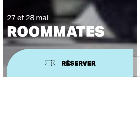
27 et 28 mai
ROOMMATES
RÉSERVER
CONCEPTION ET CHORÉGRAPHIE
(LA)HORDE
Roommates
comme cohabitation. Dans ce