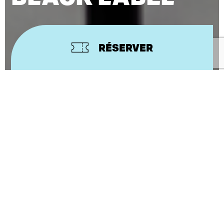
RÉSERVER
CONCEPTION ET MISE EN SCÈNE
DAVID BOBÉE ET JOEYSTARR
Ode poétique aux grands écrits anti-racistes.
JoeyStarr et le metteur en scène David Bobée, qui
n’en sont pas à leur première collaboration,
proposent un spectacle qui mêle musique, texte et
danse, rythmé par la voix inégalée de JoeyStarr.