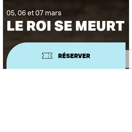
05, 06 et 07 mars
LE ROI SE MEURT
RÉSERVER
EUGÈNE IONESCO
TEXTE
JEAN LAMBERT-
MISE EN SCÈNE
WILD ET CATHERINE LEFEUVRE
Au lever de rideau, le roi Bérenger 1er apprend qu’il